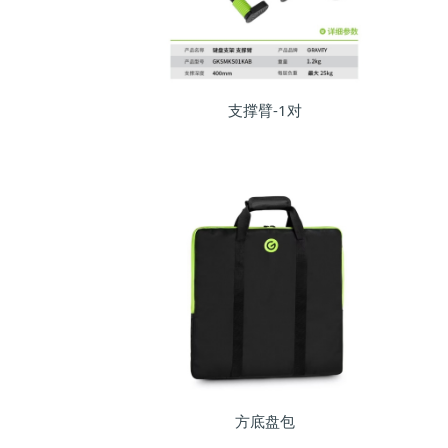
支撑臂-1对
方底盘包