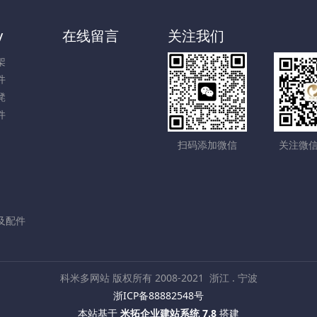
y
在线留言
关注我们
架
件
凳
件
扫码添加微信
关注微
及配件
科米多网站 版权所有 2008-2021
浙江 . 宁波
浙ICP备88882548号
本站基于
米拓企业建站系统 7.8
搭建