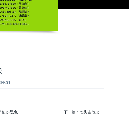
板
FB01
乐谱架-黑色
下一篇
: 七头吉他架