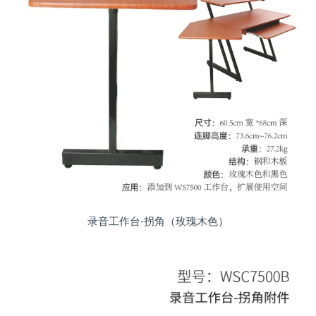
录音工作台-拐角（玫瑰木色）