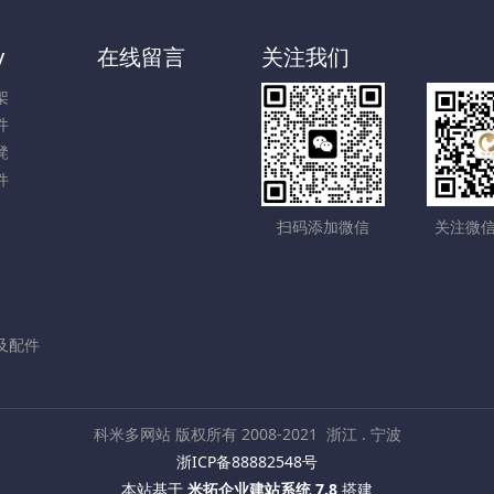
y
在线留言
关注我们
架
件
凳
件
扫码添加微信
关注微
及配件
科米多网站 版权所有 2008-2021
浙江 . 宁波
浙ICP备88882548号
本站基于
米拓企业建站系统 7.8
搭建