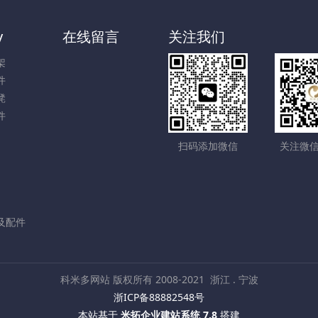
y
在线留言
关注我们
架
件
凳
件
扫码添加微信
关注微
及配件
科米多网站 版权所有 2008-2021
浙江 . 宁波
浙ICP备88882548号
本站基于
米拓企业建站系统 7.8
搭建