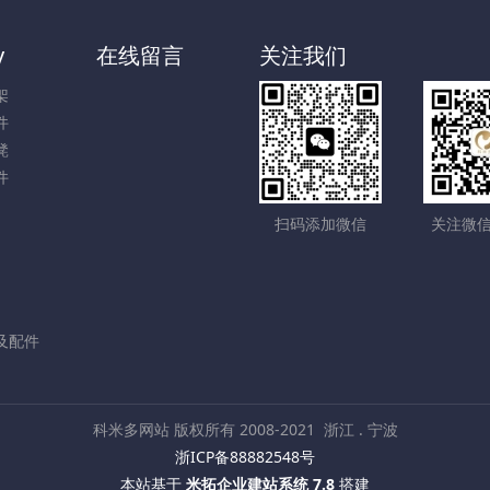
y
在线留言
关注我们
架
件
凳
件
扫码添加微信
关注微
及配件
科米多网站 版权所有 2008-2021
浙江 . 宁波
浙ICP备88882548号
本站基于
米拓企业建站系统 7.8
搭建